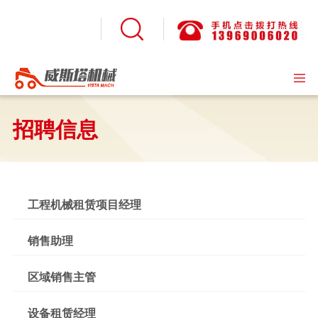
设备租赁
产品销售
应用案例
关于我们
威威挖树
威斯塔滑移附件
应用案例
公司简介
公路市政养护
史密斯表层处理设备
新闻动态
招聘信息
工业港口
联系我们
史密斯
招聘信息
山猫二手机
视频专区
工程机械租赁项目经理
上海
2016/04/18
1人
其他
销售助理
上海
2016/04/18
1人
区域销售主管
上海
2016/04/18
1人
设备租赁经理